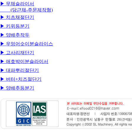
▶ 무채슬라이서
(당근채-주문제작형)
▶ 치츠채절단기
▶ 키위등분기
▶ 양배추작두
▶ 우엉어슷이분슬라이스
▶ 고사리재단기
▶ 애호박이분슬라이서
▶ 대파뿌리절단기
▶ 버터+치즈절단기
▶ 양배추등분기