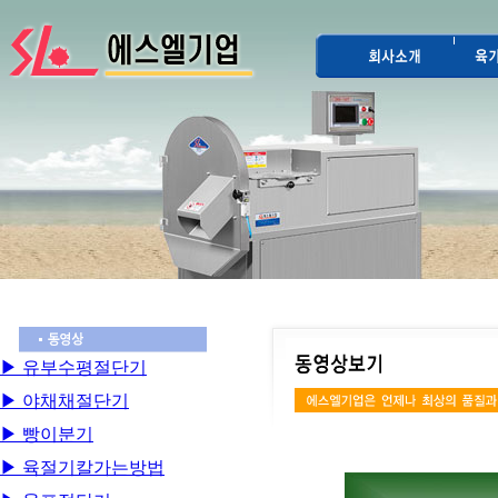
▶ 유부수평절단기
▶ 야채채절단기
▶ 빵이분기
▶ 육절기칼가는방법