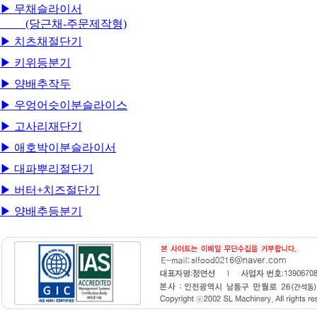
▶ 무채슬라이서
(당근채-주문제작형)
▶ 치츠채절단기
▶ 키위등분기
▶ 양배추작두
▶ 우엉어슷이분슬라이스
▶ 고사리재단기
▶ 애호박이분슬라이서
▶ 대파뿌리절단기
▶ 버터+치즈절단기
▶ 양배추등분기