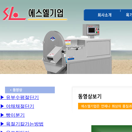
▶ 유부수평절단기
▶ 야채채절단기
▶ 빵이분기
▶ 육절기칼가는방법